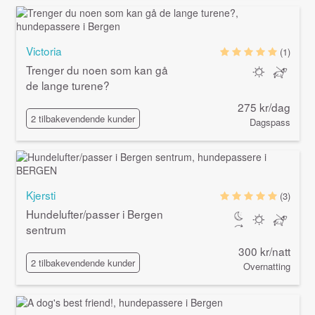
Victoria
(1)
Trenger du noen som kan gå
de lange turene?
275 kr/dag
2 tilbakevendende kunder
Dagspass
Kjersti
(3)
Hundelufter/passer i Bergen
sentrum
300 kr/natt
2 tilbakevendende kunder
Overnatting