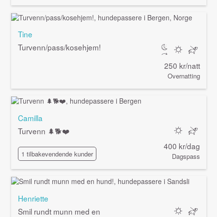
Tine
Turvenn/pass/kosehjem!
250 kr/natt
Overnatting
Camilla
Turvenn 🌲🐕❤️
400 kr/dag
1 tilbakevendende kunder
Dagspass
Henriette
Smil rundt munn med en