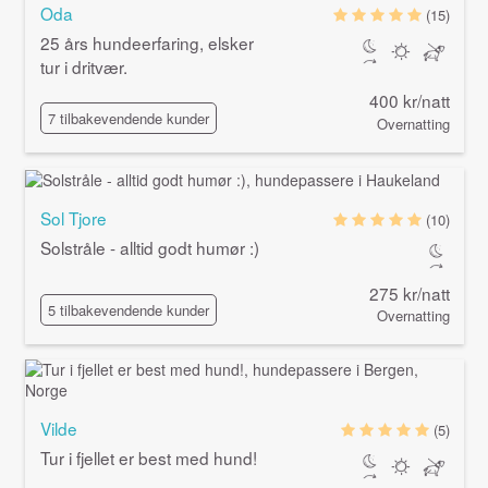
Oda
(15)
25 års hundeerfaring, elsker
tur i dritvær.
400 kr/natt
7 tilbakevendende kunder
Overnatting
Sol Tjore
(10)
Solstråle - alltid godt humør :)
275 kr/natt
5 tilbakevendende kunder
Overnatting
Vilde
(5)
Tur i fjellet er best med hund!