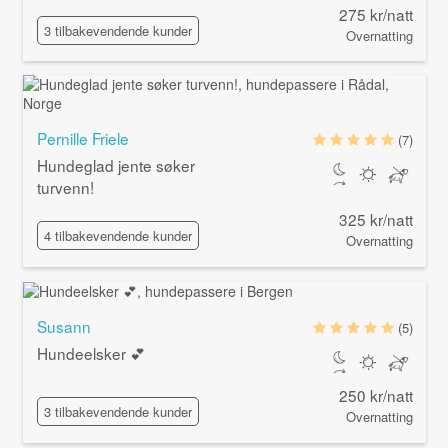
275 kr/natt
3 tilbakevendende kunder
Overnatting
Pernille Friele
(7)
Hundeglad jente søker
turvenn!
325 kr/natt
4 tilbakevendende kunder
Overnatting
Susann
(5)
Hundeelsker 💕
250 kr/natt
3 tilbakevendende kunder
Overnatting