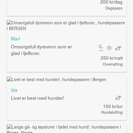
200 kr/dag
Dagspass
Mari
Omsorgsfull dyrevenn som er
glad i fjellturer.
250 kr/natt
Overnatting
Ida
Livet er best med hunder!
150 kr/tur
Hundelufting