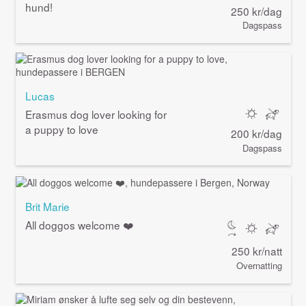
hund!
250 kr/dag
Dagspass
Lucas
Erasmus dog lover looking for
a puppy to love
200 kr/dag
Dagspass
Brit Marie
All doggos welcome ❤️
250 kr/natt
Overnatting