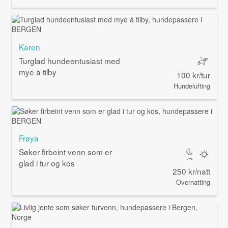
Karen
Turglad hundeentusiast med
mye å tilby
100 kr/tur
Hundelufting
Frøya
Søker firbeint venn som er
glad i tur og kos
250 kr/natt
Overnatting