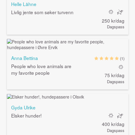
Helle Låhne
Livlig jente som søker turvenn
250 kr/dag
Dagspass
Anna Bettina
(1)
People who love animals are
my favorite people
75 kr/dag
Dagspass
Gyda Ulrike
Elsker hunder!
400 kr/dag
Dagspass