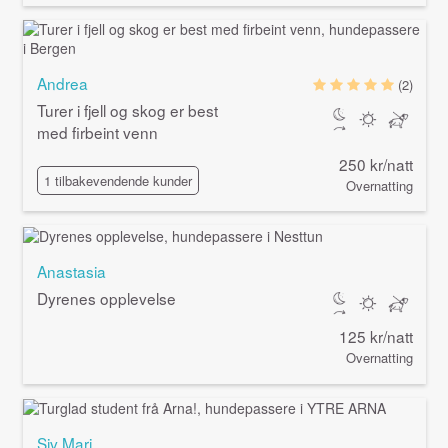
Andrea
(2)
Turer i fjell og skog er best
med firbeint venn
250 kr/natt
1 tilbakevendende kunder
Overnatting
Anastasia
Dyrenes opplevelse
125 kr/natt
Overnatting
Siv Mari