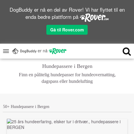
DogBuddy er nå en del av Rover! Vi har flyttet til en
enda bedre plattform på
Gå til Rover.com
er nå
Hundepassere i Bergen
Finn en pålitelig hundepasser for hundeovernatting,
dagspass eller hundelufting
50+ Hundepassere i Bergen